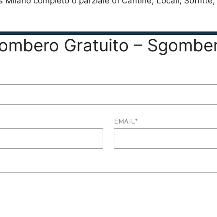
Milano completo o parziale di Cantine, Locali, Soffitt
Sgombero Gratuito – Sgombe
EMAIL
*