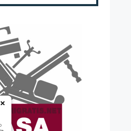
ID
nte