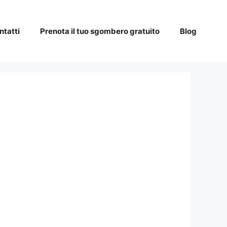
ntatti
Prenota il tuo sgombero gratuito
Blog