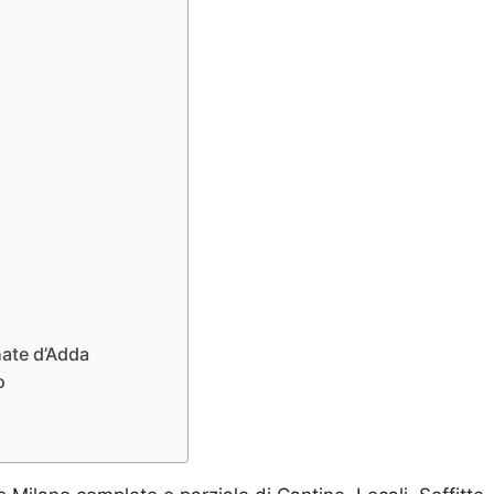
nate d’Adda
o