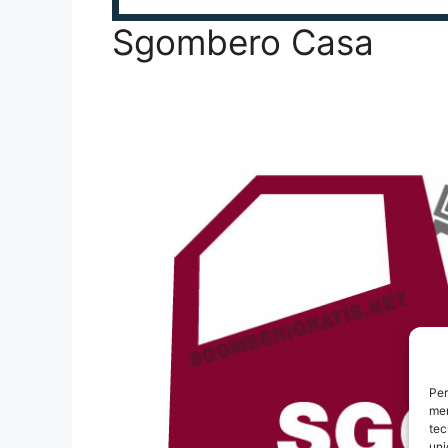
Sgombero Casa
Per
mem
tec
uni