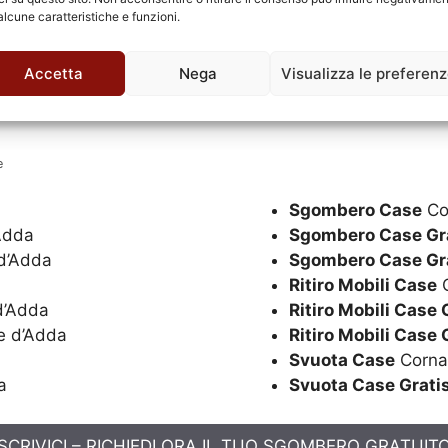
alcune caratteristiche e funzioni.
Accetta
Nega
Visualizza le preferen
e
Sgombero Case
Co
Adda
Sgombero Case Gr
d’Adda
Sgombero Case Gr
Ritiro Mobili Case
C
d’Adda
Ritiro Mobili Case 
e d’Adda
Ritiro Mobili Case 
Svuota Case
Corna
a
Svuota Case Grati
SCRIVICI – RICHIEDI ORA IL TUO SGOMBERO GRATUIT