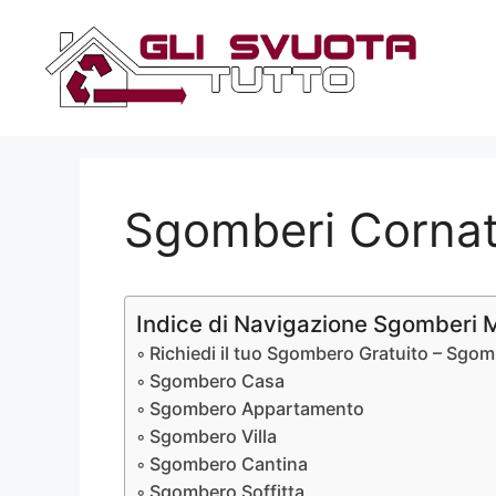
Vai
al
contenuto
Sgomberi Cornat
Indice di Navigazione Sgomberi 
Richiedi il tuo Sgombero Gratuito – Sgo
Sgombero Casa
Sgombero Appartamento
Sgombero Villa
Sgombero Cantina
Sgombero Soffitta