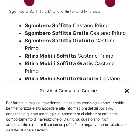
Sgombero Soffitta a Milano e Hinterland Milanese
Sgombero Soffitta
Castano Primo
Sgombero Soffitta Gratis
Castano Primo
Sgombero Soffitta Gratuito
Castano
Primo
Ritiro Mobili Soffitta
Castano Primo
Ritiro Mobili Soffitta Gratis
Castano
Primo
Ritiro Mobili Soffitta Gratuito
Castano
Primo
Gestisci Consenso Cookie
Svuota Soffitta
Castano Primo
Svuota Soffitta Gratis
Castano Primo
Per fornire le migliori esperienze, utilizziamo tecnologie come i cookie
per memorizzare e/o accedere alle informazioni del dispositivo. Il
consenso a queste tecnologie ci permetterà di elaborare dati come il
Sgombero Soffitte
Castano Primo
comportamento di navigazione o ID unici su questo sito. Non
Sgombero Soffitte Gratis
Castano Primo
acconsentire o ritirare il consenso può influire negativamente su alcune
caratteristiche e funzioni.
Sgombero Soffitte Gratuito
Castano