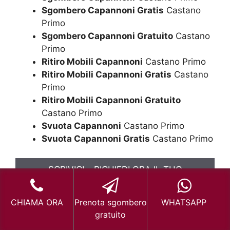
Sgombero Capannoni Gratis
Castano
Primo
Sgombero Capannoni Gratuito
Castano
Primo
Ritiro Mobili Capannoni
Castano Primo
Ritiro Mobili Capannoni Gratis
Castano
Primo
Ritiro Mobili Capannoni Gratuito
Castano Primo
Svuota Capannoni
Castano Primo
Svuota Capannoni Gratis
Castano Primo
SCRIVICI – RICHIEDI ORA IL TUO
SGOMBERO GRATUITO
CHIAMA ORA
Prenota sgombero
WHATSAPP
Sgombero Albergo
gratuito