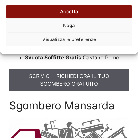
Primo
Ritiro Mobili Soffitte
Castano Primo
Accetta
Ritiro Mobili Soffitte Gratis
Castano
Nega
Primo
Ritiro Mobili Soffitte Gratuito
Castano
Visualizza le preferenze
Primo
Svuota Soffitte
Castano Primo
Svuota Soffitte Gratis
Castano Primo
SCRIVICI – RICHIEDI ORA IL TUO
SGOMBERO GRATUITO
Sgombero Mansarda