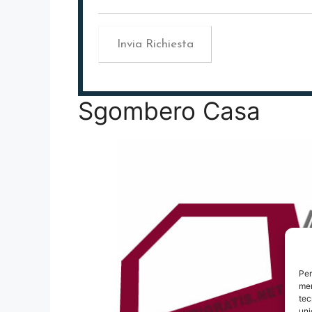
Sgombero Casa
Per
mem
tec
uni