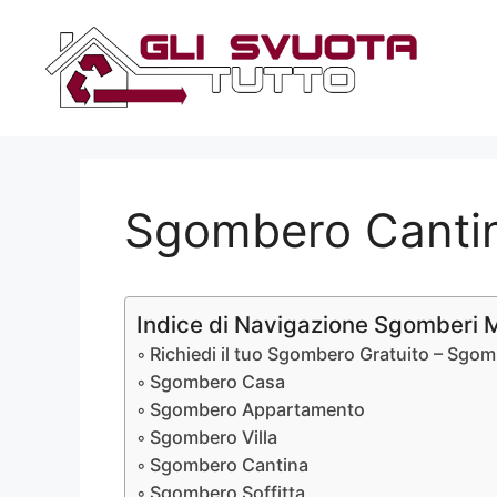
Vai
al
contenuto
Sgombero Cantine
Indice di Navigazione Sgomberi 
Richiedi il tuo Sgombero Gratuito – Sgom
Sgombero Casa
Sgombero Appartamento
Sgombero Villa
Sgombero Cantina
Sgombero Soffitta