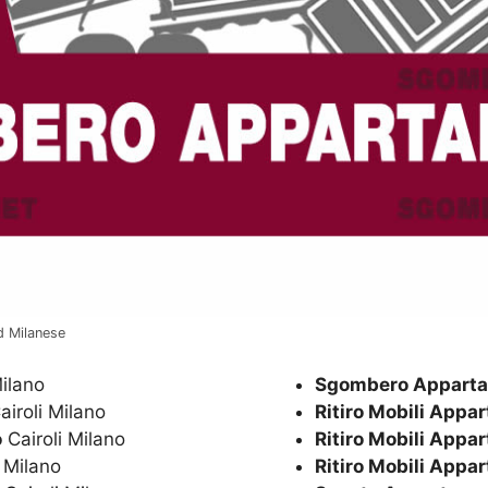
d Milanese
Milano
Sgombero Apparta
airoli Milano
Ritiro Mobili Appa
o
Cairoli Milano
Ritiro Mobili Appa
 Milano
Ritiro Mobili Appa