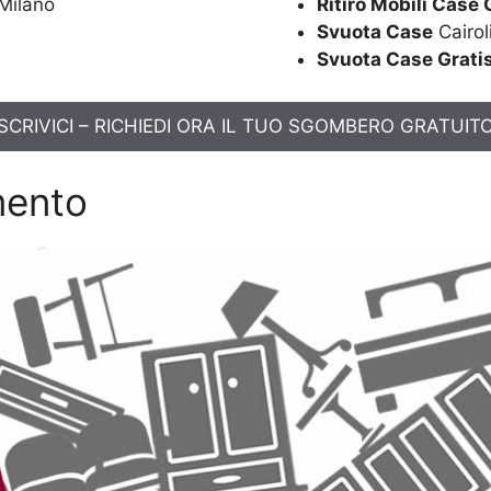
 Milano
Ritiro Mobili Case 
Svuota Case
Cairol
Svuota Case Grati
SCRIVICI – RICHIEDI ORA IL TUO SGOMBERO GRATUIT
mento