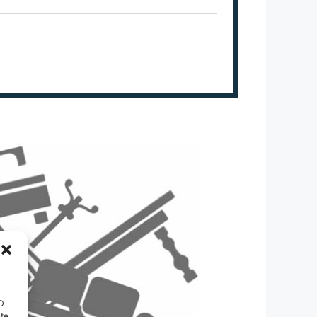
ID
nte