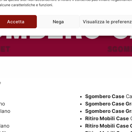
alcune caratteristiche e funzioni.
Accetta
Nega
Visualizza le preferen
e
Sgombero Case
Cai
ano
Sgombero Case Gr
ilano
Sgombero Case Gr
Ritiro Mobili Case
C
lano
Ritiro Mobili Case 