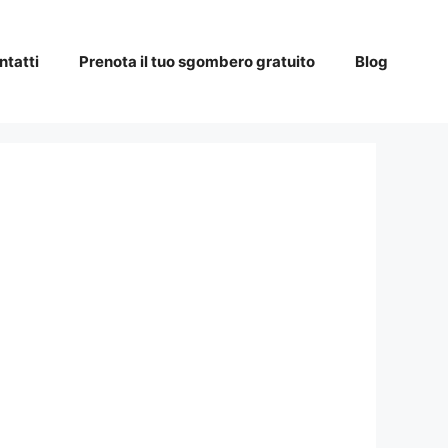
ntatti
Prenota il tuo sgombero gratuito
Blog