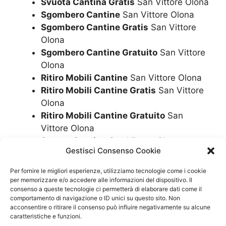
Svuota Cantina Gratis
San Vittore Olona
Sgombero Cantine
San Vittore Olona
Sgombero Cantine Gratis
San Vittore
Olona
Sgombero Cantine Gratuito
San Vittore
Olona
Ritiro Mobili Cantine
San Vittore Olona
Ritiro Mobili Cantine Gratis
San Vittore
Olona
Ritiro Mobili Cantine Gratuito
San
Vittore Olona
Svuota Cantine
San Vittore Olona
Gestisci Consenso Cookie
Svuota Cantine Gratis
San Vittore Olona
Per fornire le migliori esperienze, utilizziamo tecnologie come i cookie
per memorizzare e/o accedere alle informazioni del dispositivo. Il
SCRIVICI – RICHIEDI ORA IL TUO
consenso a queste tecnologie ci permetterà di elaborare dati come il
SGOMBERO GRATUITO
comportamento di navigazione o ID unici su questo sito. Non
acconsentire o ritirare il consenso può influire negativamente su alcune
caratteristiche e funzioni.