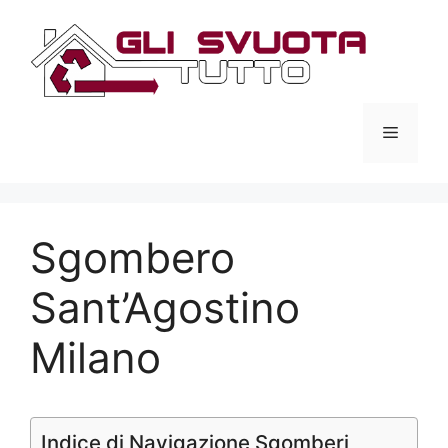
Vai
al
contenuto
Menu
Sgombero
Sant’Agostino
Milano
Indice di Navigazione Sgomberi