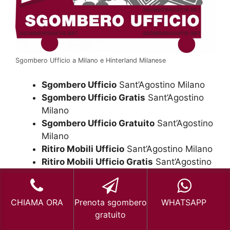
Sgombero Ufficio a Milano e Hinterland Milanese
Sgombero Ufficio
Sant’Agostino Milano
Sgombero Ufficio Gratis
Sant’Agostino
Milano
Sgombero Ufficio Gratuito
Sant’Agostino
Milano
Ritiro Mobili Ufficio
Sant’Agostino Milano
Ritiro Mobili Ufficio Gratis
Sant’Agostino
Milano
Ritiro Mobili Ufficio Gratuito
Sant’Agostino Milano
CHIAMA ORA
Prenota sgombero
WHATSAPP
Svuota Ufficio
Sant’Agostino Milano
gratuito
Svuota Ufficio Gratis
Sant’Agostino