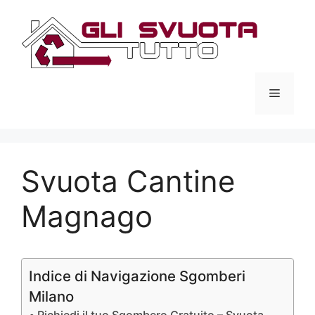
Vai
al
contenuto
Menu
Svuota Cantine
Magnago
Indice di Navigazione Sgomberi
Milano