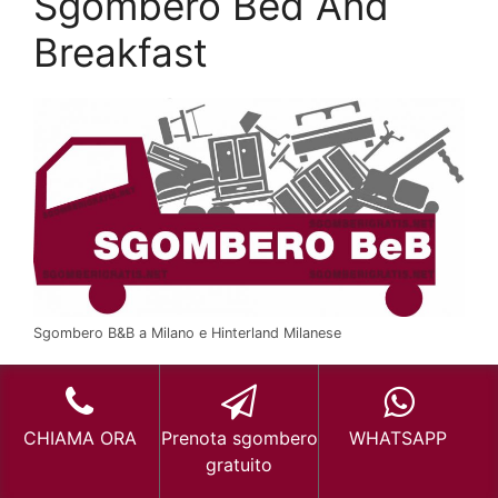
Sgombero Bed And
Breakfast
Sgombero B&B a Milano e Hinterland Milanese
Sgombero Bed And Breakfast
Magnago
Sgombero Bed And Breakfast Gratis
CHIAMA ORA
Prenota sgombero
WHATSAPP
Magnago
gratuito
Sgombero Bed And Breakfast Gratuito
Magnago