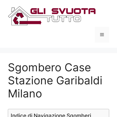
Vai
al
contenuto
Menu
Sgombero Case
Stazione Garibaldi
Milano
Indice di Navigazione Sgomberi