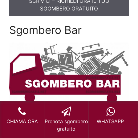
SCRIVICI – RICHIEDI ORA IL TUO
SGOMBERO GRATUITO
Sgombero Bar
Sgombero Bar a Milano e Hinterland Milanese
CHIAMA ORA
Prenota sgombero
WHATSAPP
Sgombero Bar
Stazione Garibaldi Milano
gratuito
Sgombero Bar Gratis
Stazione Garibaldi
Milano