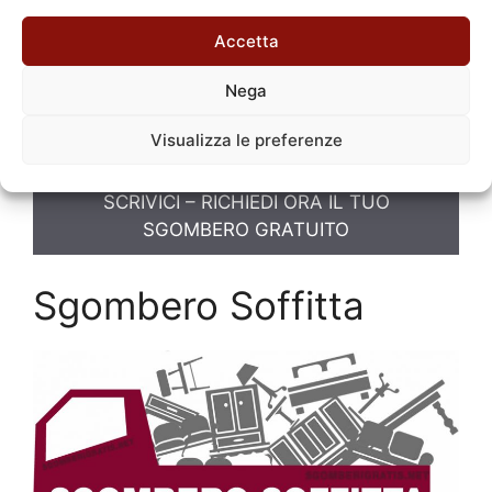
Garibaldi Milano
Accetta
Svuota Cantine
Stazione Garibaldi
Milano
Nega
Svuota Cantine Gratis
Stazione
Garibaldi Milano
Visualizza le preferenze
SCRIVICI – RICHIEDI ORA IL TUO
SGOMBERO GRATUITO
Sgombero Soffitta