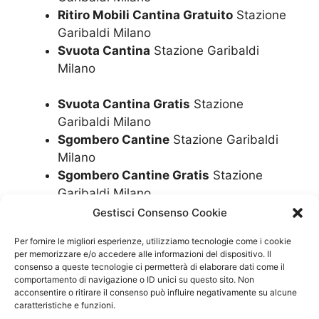
Ritiro Mobili Cantina Gratuito
Stazione
Garibaldi Milano
Svuota Cantina
Stazione Garibaldi
Milano
Svuota Cantina Gratis
Stazione
Garibaldi Milano
Sgombero Cantine
Stazione Garibaldi
Milano
Sgombero Cantine Gratis
Stazione
Garibaldi Milano
Sgombero Cantine Gratuito
Stazione
Gestisci Consenso Cookie
Garibaldi Milano
Per fornire le migliori esperienze, utilizziamo tecnologie come i cookie
Ritiro Mobili Cantine
Stazione Garibaldi
per memorizzare e/o accedere alle informazioni del dispositivo. Il
Milano
consenso a queste tecnologie ci permetterà di elaborare dati come il
comportamento di navigazione o ID unici su questo sito. Non
Ritiro Mobili Cantine Gratis
Stazione
acconsentire o ritirare il consenso può influire negativamente su alcune
Garibaldi Milano
caratteristiche e funzioni.
Ritiro Mobili Cantine Gratuito
Stazione